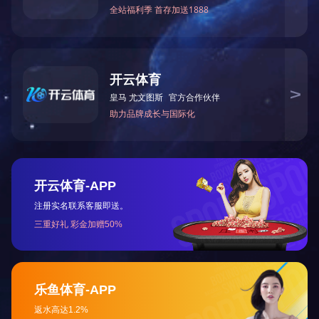
免费方案咨询
无论您处于项目的哪个阶段，我们都乐于为您提供初步的技术交流和
方案建议。
快速原型验证（视项目情况而定）
对于一些复杂或创新性的应用，我们可协助进行概念设计和初步验
证。
全程技术支持
从项目初期的需求分析，到方案设计、生产制造，再到现场安装调试
和后期维护，伊特将为您提供全生命周期的技术支持。
微信