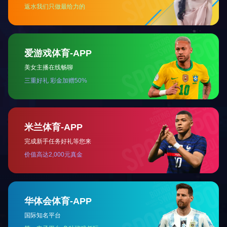
立即联系我们
联系我们
产品筛选
联系伊特技术团队
获取定制化解决方案
18032816787
support@timesaihub.com
EVO-TEC
订阅我们的最新动态
订阅