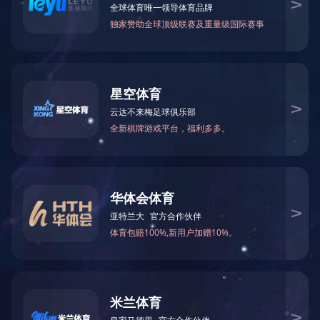
咬合链 08AD-60AD
两条链条像拉链一样相互咬合，形
成坚固的立柱，实现直线方向的
“推·拉”运动，兼具高刚性与灵活
性。伊特刚性链咬合链 08AD-60A
了解详情
D 系列采用独特的多齿咬合结构，
可实现垂直、水平及悬挂多方向复
合运动，链节间的紧密啮合设计大
幅提升整体刚性，能适应工业生产
线、建筑升降平台等多场景的复杂
咬合链 60AD-150AD
传动需求。
两条链条像拉链一样相互咬合，形
成坚固的立柱，实现直线方向的
“推·拉”运动，兼具高刚性与灵活
性。伊特刚性链咬合链 10R-40R
了解详情
系列采用独特的多齿咬合结构，可
实现垂直、水平及悬挂多方向复合
运动，链节间的紧密啮合设计大幅
提升整体刚性，能适应工业生产
线、建筑升降平台等多场景的复杂